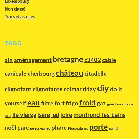
Luxembourg
Non classé
Trucs et astuces
TAGS
bretagne
ain
aménagement
c3402
cable
château
canicule
cherbourg
citadelle
diy
clignotant
clignotante
colmar
dday
do it
eau
froid
yourself
filtre
fort
frigo
gaz
granit rose
ile de
ile vierge
isère
led
loire
montrond-les-bains
batz
porte
noël
parc
phare
perros-guirec
Ploubazlanec
quintin