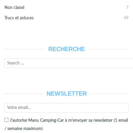
Non classé
7
Trucs et astuces
49
RECHERCHE
Recherche
Lanc
pour :
la
rech
NEWSLETTER
J'autorise Manu Camping-Car à m'envoyer sa newsletter (1 email
/ semaine maximum)