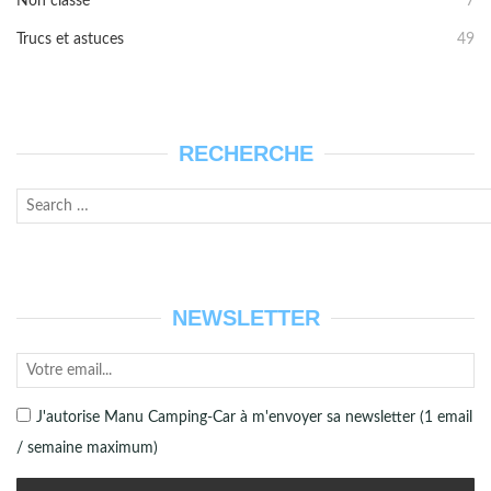
Non classé
7
Trucs et astuces
49
RECHERCHE
Recherche
Lanc
pour :
la
rech
NEWSLETTER
J'autorise Manu Camping-Car à m'envoyer sa newsletter (1 email
/ semaine maximum)