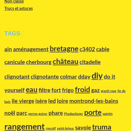
Non classé
Trucs et astuces
TAGS
bretagne
ain
aménagement
c3402
cable
château
canicule
cherbourg
citadelle
diy
clignotant
clignotante
colmar
dday
do it
eau
froid
yourself
filtre
fort
frigo
gaz
granit rose
ile de
ile vierge
isère
led
loire
montrond-les-bains
batz
porte
noël
parc
phare
perros-guirec
Ploubazlanec
quintin
rangement
truma
savoie
roscoff
saint-brieuc