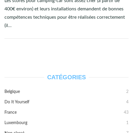
Les stores pour camping-car sont assez cher (à partir de
400€ environ) et leurs installations demandent de bonnes
compétences techniques pour être réalisées correctement
(il…
CATÉGORIES
Belgique
2
Do It Yourself
4
France
43
Luxembourg
1