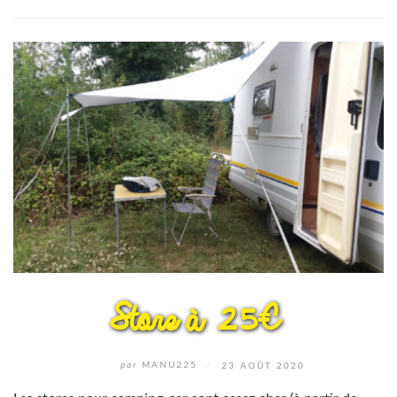
Store à 25€
par
MANU225
/
23 AOÛT 2020